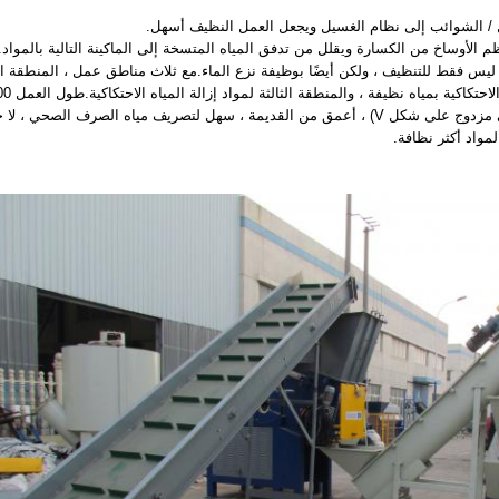
 / الشوائب إلى نظام الغسيل ويجعل العمل النظيف أسهل.
ة ليس فقط للتنظيف ، ولكن أيضًا بوظيفة نزع الماء.مع ثلاث مناطق عمل ، المنطقة ا
كية بمياه نظيفة ، والمنطقة الثالثة لمواد إزالة المياه الاحتكاكية.طول العمل 3500 مم ، كفاءة عالية.
4. الغسالة العائمة (تصميم سفلي مزدوج على شكل V) ، أعمق من القديمة ، سهل لتصريف مياه الصر
واد أكثر نظافة.