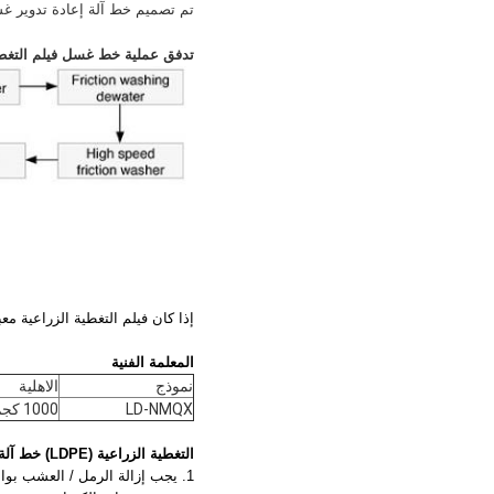
تم تصميم خط آلة إعادة تدوير غشاء الغشاء الزراعي (LDPE) لإعادة تدوير طبقة التغط
تدفق عملية خط غسل فيلم التغطي
إذا كان فيلم التغطية الزراعية مع
المعلمة الفنية
نموذج
الاهلية
LD-NMQX
1000 كجم / ساعة
التغطية الزراعية (LDPE)
خط آلة 
1. يجب إزالة الرمل / العشب بواسطة مزيل الرمل / العشب قبل التكسير.