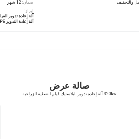
يل والتجفيف
ضمان:
12 شهر
إبراز:
آلة إعادة تدوير الفيل
آلة إعادة التدوير 320kw LDPE
صالة عرض
320kw آلة إعادة تدوير البلاستيك فيلم التغطية الزراعية