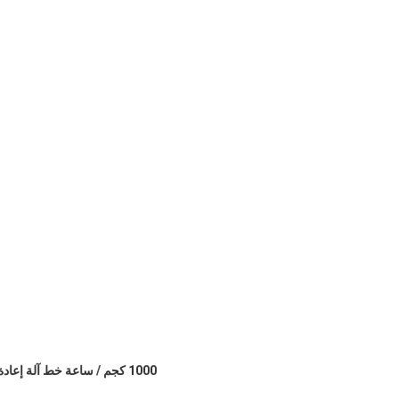
1000 كجم / ساعة خط آلة إعادة تدوير الغشاء والغسيل الزراعي (LDPE)