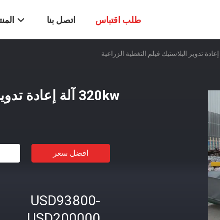
طلب اقتباس
اتصل بنا
المن
320kw آلة إعادة تدوير البلاستيك فيلم التغطية الزراعية
افضل سعر
USD93800-
USD200000