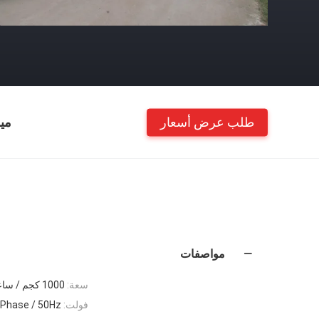
طلب عرض أسعار
مي
مواصفات
سعة:
1000 كجم / ساعة
فولت:
380V / 3Phase / 50Hz 