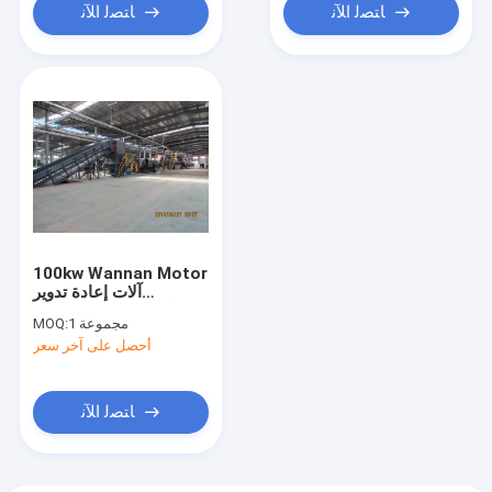
ﺎﺘﺼﻟ ﺍﻶﻧ
ﺎﺘﺼﻟ ﺍﻶﻧ
100kw Wannan Motor
آلات إعادة تدوير
الزجاجات البلاستيكية
1 مجموعة
MOQ:
أحصل على آخر سعر
ﺎﺘﺼﻟ ﺍﻶﻧ