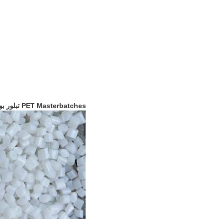
PET Masterbatches تبلور بواسطة مجفف الكريستال بالأشعة تحت الحمراء