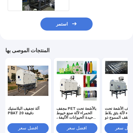
استمر
المنتجات الموصى بها
جفف الأشعة تحت
مجفف PET بالأشعة تحت
آلة تجفيف البلاستيك
راء لآلة بثق بلاط
الحمراء لآلة صنع خيوط
PBAT 20 دقيقة
لسقف المموج ذو
حيدة الحيوانات الأليفة ،
لموجة البلاستيكية PET ،
50 جزء في المليون ،
الرطوبة النهائية 50 جزء
تجفيف 20 دقيقة ، آلة بثق
فضل سعر
افضل سعر
افضل سعر
ي المليون ، وقت
مكنسة PET