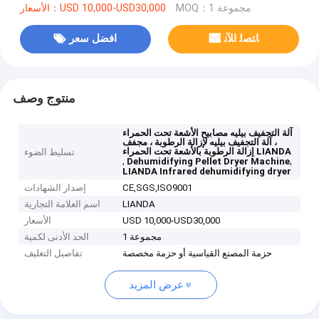
MOQ：1 مجموعة
الأسعار：USD 10,000-USD30,000
ﺎﺘﺼﻟ ﺍﻶﻧ
افضل سعر
منتوج وصف
آلة التجفيف بيليه مصابيح الأشعة تحت الحمراء
، آلة التجفيف بيليه لإزالة الرطوبة ، مجفف
إزالة الرطوبة بالأشعة تحت الحمراء LIANDA
تسليط الضوء
,
,
Dehumidifying Pellet Dryer Machine
LIANDA Infrared dehumidifying dryer
CE,SGS,ISO9001
إصدار الشهادات
LIANDA
اسم العلامة التجارية
USD 10,000-USD30,000
الأسعار
1 مجموعة
الحد الأدنى لكمية
حزمة المصنع القياسية أو حزمة مخصصة
تفاصيل التغليف
عرض المزيد