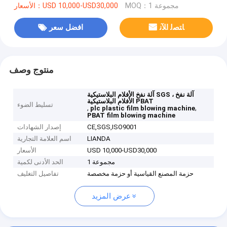
MOQ：1 مجموعة
الأسعار：USD 10,000-USD30,000
ﺎﺘﺼﻟ ﺍﻶﻧ
افضل سعر
منتوج وصف
آلة نفخ الأفلام البلاستيكية SGS ، آلة نفخ
الأفلام البلاستيكية PBAT
تسليط الضوء
,
,
plc plastic film blowing machine
PBAT film blowing machine
CE,SGS,ISO9001
إصدار الشهادات
LIANDA
اسم العلامة التجارية
USD 10,000-USD30,000
الأسعار
1 مجموعة
الحد الأدنى لكمية
حزمة المصنع القياسية أو حزمة مخصصة
تفاصيل التغليف
عرض المزيد