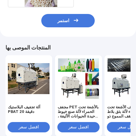
استمر
المنتجات الموصى بها
جفف الأشعة تحت
مجفف PET بالأشعة تحت
آلة تجفيف البلاستيك
راء لآلة بثق بلاط
الحمراء لآلة صنع خيوط
PBAT 20 دقيقة
لسقف المموج ذو
حيدة الحيوانات الأليفة ،
لموجة البلاستيكية PET ،
50 جزء في المليون ،
الرطوبة النهائية 50 جزء
تجفيف 20 دقيقة ، آلة بثق
فضل سعر
افضل سعر
افضل سعر
ي المليون ، وقت
مكنسة PET
لتجفيف 20 دقيقة